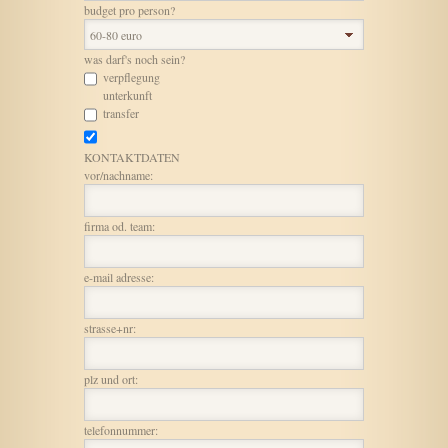
budget pro person?
was darf's noch sein?
verpflegung
unterkunft
transfer
KONTAKTDATEN
vor/nachname:
firma od. team:
e-mail adresse:
strasse+nr:
plz und ort:
telefonnummer: