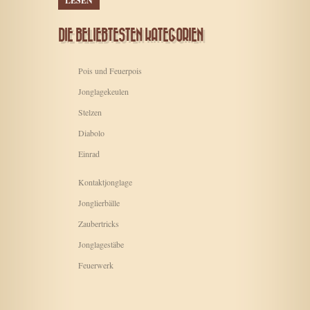
LESEN
DIE BELIEBTESTEN KATEGORIEN
Pois und Feuerpois
Jonglagekeulen
Stelzen
Diabolo
Einrad
Kontaktjonglage
Jonglierbälle
Zaubertricks
Jonglagestäbe
Feuerwerk